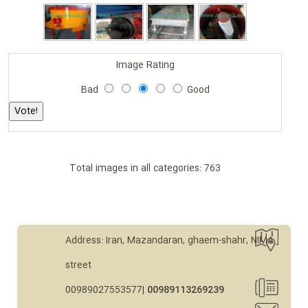
Image Rating
Bad
Good
Total images in all categories: 763
Address: Iran, Mazandaran, ghaem-shahr, NIMA
street
00989027553577|
00989113269239