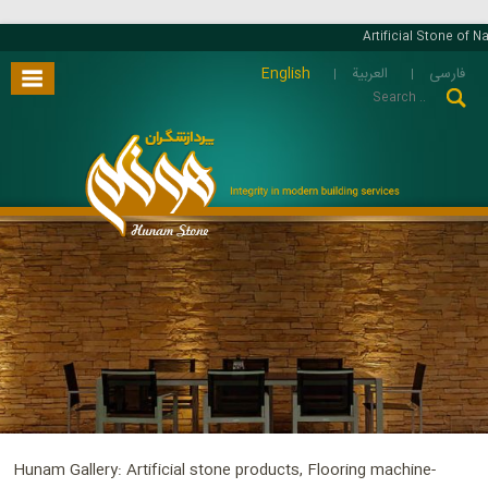
Artificial Stone of Na
English
العربية
فارسی
Hunam Gallery: Artificial stone products, Flooring machine-