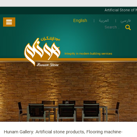
Artificial Stone of 
English
العربية
فارسی
Hunam Gallery: Artificial stone products, Flooring machine-