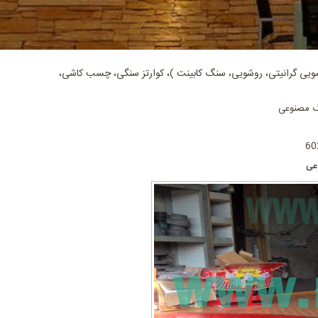
ی گرانیتی، روشویی، سنگ کابینت )، کوارتز سنگی، چسب کاشی،
گ مصنوعی
عی