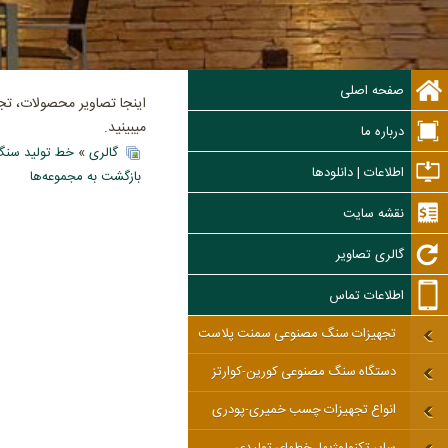
صفحه اصلی
اینجا تصاویر محصولات، ت
میبینید.
درباره ما
گالری
»
خط تولید سنگ
اطلاعات | دانلودها
بازگشت به مجموعه‌ها
نقشه سایت
گالری تصاویر
اطلاعات تماس
تجهیزات سنگ مصنوعی سمنت پلاست
دستگاه سنگ مصنوعی کورین-کوارتز
انواع تجهیزات چسب خمیری-پودری
سایر تکنولوژیها، خطهای تولیدی