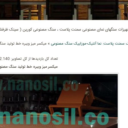
جهیزات سنگهای نمای مصنوعی سمنت پلاست ، سنگ مصنوعی کورین ( سینک ظرفشوی
 سمنت پلاست: نما آنتیک-موزاییک سنگ مصنوعی
» میکسر میز ویبره خط تولید سن
تعداد کل بازدیدها از کل تصاویر: 602.140
میکسر میز ویبره خط تولید سنگ مصنو