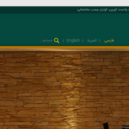
است، کورین، کوارتز، چسب ساختمانی؛
فارسی
العربية
English