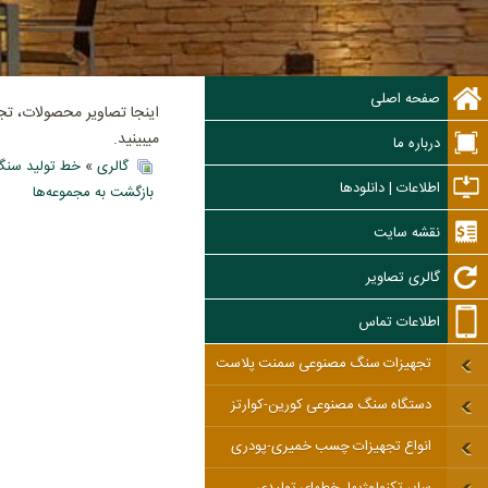
صفحه اصلی
اینجا تصاویر محصولات، ت
میبینید.
درباره ما
گالری
»
خط تولید سنگ
اطلاعات | دانلودها
بازگشت به مجموعه‌ها
نقشه سایت
گالری تصاویر
اطلاعات تماس
تجهیزات سنگ مصنوعی سمنت پلاست
دستگاه سنگ مصنوعی کورین-کوارتز
انواع تجهیزات چسب خمیری-پودری
سایر تکنولوژیها، خطهای تولیدی