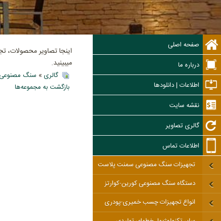
صفحه اصلی
اینجا تصاویر محصولات، ت
میبینید.
درباره ما
گالری
»
سنگ مصنوعی آ
اطلاعات | دانلودها
بازگشت به مجموعه‌ها
نقشه سایت
گالری تصاویر
اطلاعات تماس
تجهیزات سنگ مصنوعی سمنت پلاست
دستگاه سنگ مصنوعی کورین-کوارتز
انواع تجهیزات چسب خمیری-پودری
سایر تکنولوژیها، خطهای تولیدی