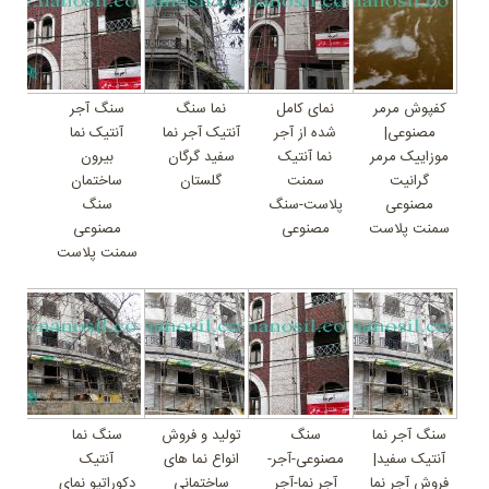
کفپوش مرمر
نمای کامل
نما سنگ
سنگ آجر
مصنوعی|
شده از آجر
آنتیک آجر نما
آنتیک نما
موزاییک مرمر
نما آنتیک
سفید گرگان
بیرون
گرانیت
سمنت
گلستان
ساختمان
مصنوعی
پلاست-سنگ
سنگ
سمنت پلاست
مصنوعی
مصنوعی
سمنت پلاست
سنگ آجر نما
سنگ
تولید و فروش
سنگ نما
آنتیک سفید|
مصنوعی-آجر-
انواع نما های
آنتیک
فروش آجر نما
آجر نما-آجر
ساختمانی
دکوراتیو نمای