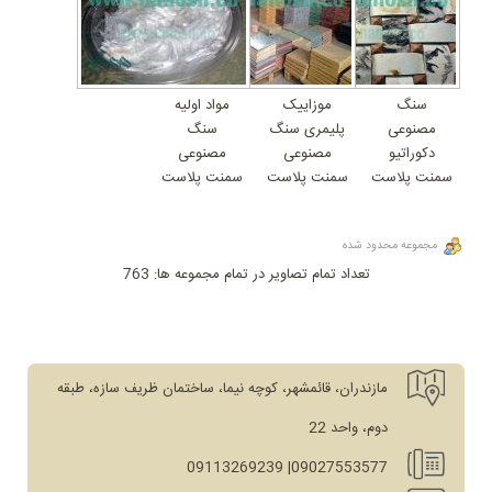
سنگ
موزاییک
مواد اولیه
مصنوعی
پلیمری سنگ
سنگ
دکوراتیو
مصنوعی
مصنوعی
سمنت پلاست
سمنت پلاست
سمنت پلاست
مجموعه محدود شده
تعداد تمام تصاویر در تمام مجموعه ها: 763
مازندران، قائمشهر، کوچه نیما، ساختمان ظریف سازه، طبقه
دوم، واحد 22
09027553577| 09113269239