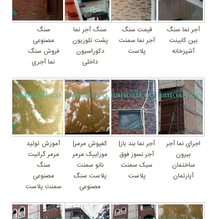
آجر نما سنگ
قیمت سنگ
سنگ آجر نما
سنگ
بین کابینت
آجر نما سمنت
پشت تلوزیون
مصنوعی
آشپزخانه
پلاست
دکوراسیون
فروش سنگ
داخلی
نما آجری
اجرای نما آجر
آجر نما بند باز|
کفپوش مرمر|
آموزش تولید
بیرون
آجر نسوز فوق
موزاییک مرمر
مرمر گرانیت
ساختمان
سبک سمنت
نانو سمنت
سنگ
آپارتمان
پلاست
پلاست سنگ
مصنوعی
مصنوعی
سمنت پلاست