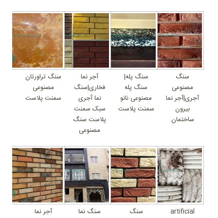
سنگ
سنگ پله|
آجر نما
سنگ تراورتان
مصنوعی
سنگ پله
فخاری|سنگ
مصنوعی
آجری|آجر نما
مصنوعی نانو
نما آجری
سمنت پلاست
بیرون
سمنت پلاست
سبک سمنت
ساختمان
پلاست سنگ
مصنوعی
artificial
سنگ
سنگ نما
آجر نما