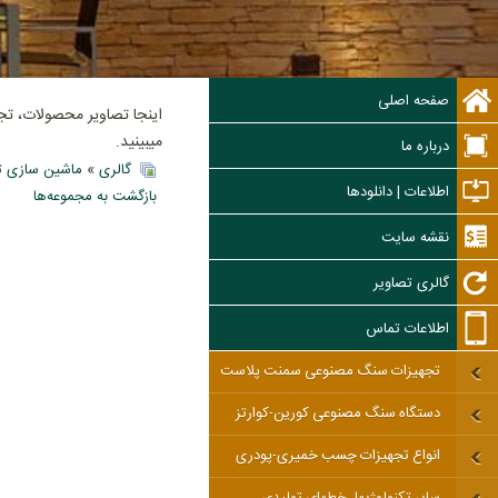
صفحه اصلی
اینجا تصاویر محصولات، ت
میبینید.
درباره ما
گالری
»
ماشین سازی ت
اطلاعات | دانلودها
بازگشت به مجموعه‌ها
نقشه سایت
گالری تصاویر
اطلاعات تماس
تجهیزات سنگ مصنوعی سمنت پلاست
دستگاه سنگ مصنوعی کورین-کوارتز
انواع تجهیزات چسب خمیری-پودری
سایر تکنولوژیها، خطهای تولیدی