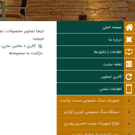
صفحه اصلی
اینجا تصاویر محصولات، ت
میبینید.
درباره ما
گالری
»
ماشین سازی ت
اطلاعات | دانلودها
بازگشت به مجموعه‌ها
نقشه سایت
گالری تصاویر
اطلاعات تماس
تجهیزات سنگ مصنوعی سمنت پلاست
دستگاه سنگ مصنوعی کورین-کوارتز
انواع تجهیزات چسب خمیری-پودری
سایر تکنولوژیها، خطهای تولیدی