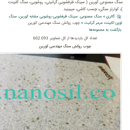
سنگ مصنوعی کورین ( سینک ظرفشویی گرانیتی، روشویی، سنگ کابینت
)، کوارتز سنگی، چسب کاشی، میبینید.
گالری
»
سنگ مصنوعی: سینک ظرفشویی-روشویی مشابه کورین، سنگ
اوپن-کابینت مرمر گرانیت
» چوب روکش سنگ مهندسی کورین
بازگشت به مجموعه‌ها
تعداد کل بازدیدها از کل تصاویر: 602.093
چوب روکش سنگ مهندسی کورین