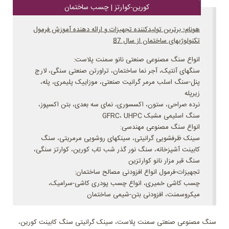
کورین-کوارتز | چسب ساختمان
هونام؛ برترین تولیدکننده تجهیزات و ارائه دهنده آموزش فرمول
تکنولوژیهای ساختمان از سال 87
انواع سنگ مصنوعی صنعتی نانو سمنت پلاست:
سنگهای آنتیک، آجر نما ساختمان، تراورتن صنعتی سنگی، لارج
پنل-سنگ اسلب مرمر گرانیت صنعتی، موزاییک پلیمری، پله،
زیرپله
نرده صراحی، ستون، اکسسوری، نمای سه بعدی، بتن اکسپوز،
سنگ اسلیمی مشبک GFRC، UHPC
انواع سنگ مصنوعی مهندسی:
سینک ظرفشویی گرانیتی، سینکهای روشویی مرمریتی، سنگ
کابینت آشپزخانه، سنگ نور گذر شب تاب کورین، کوارتز سنگی،
سنگ قبر مزار نانو کوارتزین
تجهیزات-فرمول انواع افزودنی مصالح ساختمان:
چسب کاشی خمیری، انواع چسب پودری کاشی-سرامیک،
میکروسمنت، افزودنی بتن-شیمی ساختمان
سنگ مصنوعی صنعتی سمنت پلاست، سینک گرانیتی سنگ کابینت کورین،