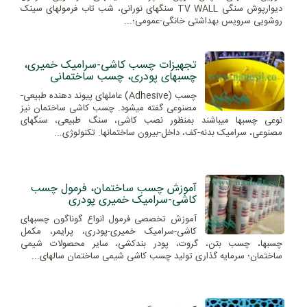
دیوارپوش سنگی TV WALL سنگهای نورانی، شب تاب فرمولهای سینک
روشویی سرویس بهداشتی خانگی-عمومی؛...
تجهیزات چسب کاشی-سرامیک خمیری،
چسبهای پودری، چسب ساختمانی
چسب (Adhesive) عاملهای پیوند دهنده طبیعی-
مصنوعی گفته میشود. چسب کاشی ساختمان نیز
نوعی چسبها میباشند بمنظور نصب کاشی، سنگ طبیعی، سنگهای
مصنوعی، سرامیک بدنه-کف، داخل-بیرون ساختمانها. تکنولوژی...
آموزش چسب ساختمان، فرمول چسب
کاشی-سرامیک خمیری پودری
آموزش تخصصی فرمول انواع گوناگون چسبهای
کاشی-سرامیک خمیری-پودری، پرایمر، مکمل
چسبها، چسب بتن، گروت، پودر بندکشی، سایر محصولات شیمی
ساختمان؛ سرمایه گذاری تولید چسب کاشی شیمی ساختمان سالهای...