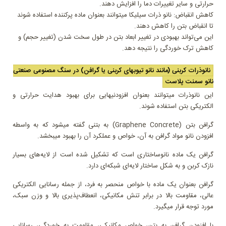
حرارتی و سایر تغییرات دما را افزایش دهند.
کاهش انقباض: نانو ذرات سیلیکا میتوانند بعنوان ماده پرکننده استفاده شوند
تا انقباض بتن را کاهش دهند.
این می‌تواند بهبودی در تغییر ابعاد بتن در طول سخت شدن (تغییر حجم) و
کاهش ترک خوردگی را نتیجه دهد.
نانوذرات کربنی (مانند نانو تیوبهای کربنی یا گرافن) در سنگ مصنوعی صنعتی
نانو سمنت پلاست
این نانوذرات میتوانند بعنوان افزودنیهایی برای بهبود هدایت حرارتی و
الکتریکی بتن استفاده شوند.
گرافن بتن (Graphene Concrete) به بتنی گفته میشود که به واسطه
افزودن نانو مواد گرافن به آن، خواص و عملکرد آن را بهبود میبخشد.
گرافن یک ماده نانوساختاری است که تشکیل شده است از لایه‌های بسیار
نازک کربن و به شکل ساختار لایه‌ای شبکه‌ای دارد.
گرافن بعنوان یک ماده با خواص منحصر به فرد، از جمله رسانایی الکتریکی
عالی، مقاومت بالا در برابر تنش مکانیکی، انعطاف‌پذیری بالا و وزن سبک،
مورد توجه قرار میگیرد.
با افزودن گرافن به بتن، خواص مکانیکی، مقاومت به خوردگی، رسانایی