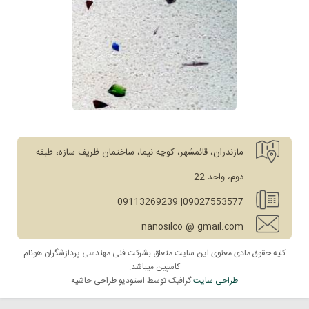
مازندران، قائمشهر، کوچه نیما، ساختمان ظریف سازه، طبقه
دوم، واحد 22
09027553577| 09113269239
nanosilco @ gmail.com
کلیه حقوق مادی معنوی این سایت متعلق بشرکت فنی مهندسی پردازشگران هونام
کاسپین میباشد.
طراحی سایت
گرافیک توسط استودیو طراحی حاشیه