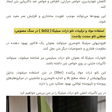
کاهش نفوذپذیری، خواص حرارتی، انقباض و خواص ضد باکتریایی بتن ایجاد
کنند.
این بهبود‌ها می‌توانند موجب تقویت ساختاری و افزایش عمر مفید بتن
شوند.
استفاده مواد و ترکیبات نانو ذرات سیلیکا ( SiO2 ) در سنگ مصنوعی-
صنعتی نانو سمنت پلاست
افزودنیهای سیلیکا نانومتری میتوانند بعنوان یک فاکتور بهبود دهنده در
مقاومت فشاری و خصوصیات دیگر بتن عمل کنند.
نانوذرات سیلیکا که بعنوان نانو درات سیلیسی نیز شناخته میشوند، میتوانند
تأثیرات مثبتی بر روی خواص بتن داشته باشند.
این نانو ذرات مواد پرکننده (filler) در بتن استفاده میشوند، بدلیل
ویژگیهایشان از جمله سطح بالا و اندازه نانومتری و جانشینی در میکروهلزهای
پیوسته و ناپیوسته توانایی بهبود عملکرد بتن را دارند.
در زیر تأثیرات اصلی نانو درات سیلیکا را بر بتن بررسی خواهیم کرد: