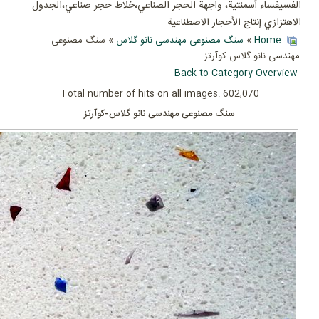
الفسيفساء أسمنتية، واجهة الحجر الصناعي،خلاط حجر صناعي،الجدول
الاهتزازي إنتاج الأحجار الاصطناعية
Home
»
سنگ مصنوعی مهندسی نانو گلاس
» سنگ مصنوعی
مهندسی نانو گلاس-کوآرتز
Back to Category Overview
Total number of hits on all images: 602,070
سنگ مصنوعی مهندسی نانو گلاس-کوآرتز