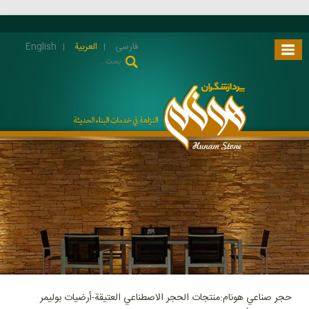
فارسی
العربية
English
حجر صناعي هونام:منتجات الحجر الاصطناعي العتيقة-أرضيات بوليمر