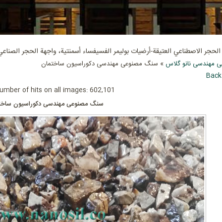
حجر الاصطناعي العتيقة-أرضيات بوليمر الفسيفساء أسمنتية، واجهة الحجر الصناعي
 مهندسی نانو گلاس
» سنگ مصنوعی مهندسی دکوراسیون ساختمان
Back
umber of hits on all images: 602,101
سنگ مصنوعی مهندسی دکوراسیون ساخت