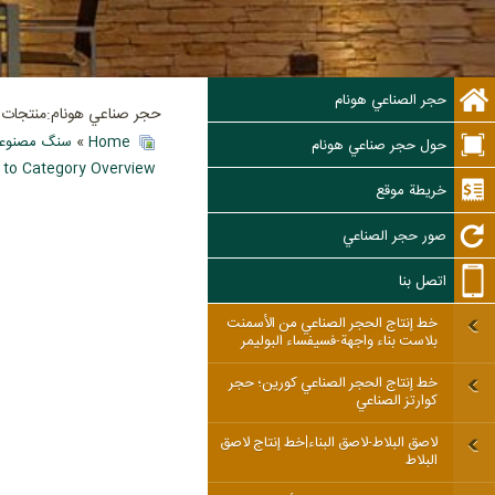
حجر الصناعي هونام
حجر صناعي هونام:منتجات ال
Home
»
سنگ مصنوعی
حول حجر صناعي هونام
 to Category Overview
خريطة موقع
صور حجر الصناعي
اتصل بنا
خط إنتاج الحجر الصناعي من الأسمنت
بلاست بناء واجهة-فسيفساء البوليمر
خط إنتاج الحجر الصناعي كورين؛ حجر
كوارتز الصناعي
لاصق البلاط-لاصق البناء|خط إنتاج لاصق
البلاط