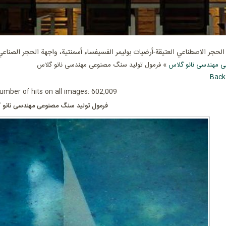
حجر الاصطناعي العتيقة-أرضيات بوليمر الفسيفساء أسمنتية، واجهة الحجر الصناعي
 مهندسی نانو گلاس
» فرمول تولید سنگ مصنوعی مهندسی نانو گلاس
Back
umber of hits on all images: 602,009
فرمول تولید سنگ مصنوعی مهندسی نانو 