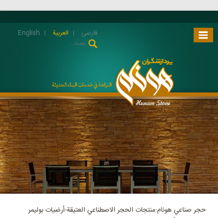
فارسی
العربية
English
حجر صناعي هونام:منتجات الحجر الاصطناعي العتيقة-أرضيات بوليمر