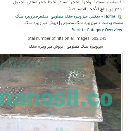
الفسيفساء أسمنتية، واجهة الحجر الصناعي،خلاط حجر صناعي،الجدول
الاهتزازي إنتاج الأحجار الاصطناعية
Home
»
میکسر، میز ویبره سنگ مصنوعی، میکسر-میزویبره سنگ
سمنت پلاست
» میزویبره سنگ مصنوعی | فروش میز ویبره سنگ
Back to Category Overview
Total number of hits on all images: 602,243
میزویبره سنگ مصنوعی | فروش میز ویبره سنگ