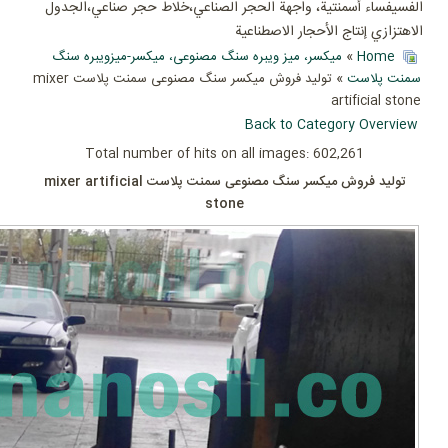
الفسيفساء أسمنتية، واجهة الحجر الصناعي،خلاط حجر صناعي،الجدول
الاهتزازي إنتاج الأحجار الاصطناعية
Home
»
میکسر، میز ویبره سنگ مصنوعی، میکسر-میزویبره سنگ
سمنت پلاست
» تولید فروش میکسر سنگ مصنوعی سمنت پلاست mixer
artificial stone
Back to Category Overview
Total number of hits on all images: 602,261
تولید فروش میکسر سنگ مصنوعی سمنت پلاست mixer artificial
stone