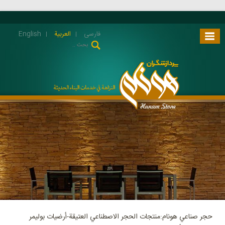
فارسی
العربية
English
حجر صناعي هونام:منتجات الحجر الاصطناعي العتيقة-أرضيات بوليمر