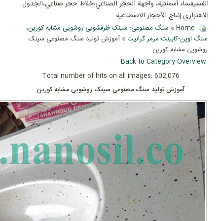
الفسيفساء أسمنتية، واجهة الحجر الصناعي،خلاط حجر صناعي،الجدول
الاهتزازي إنتاج الأحجار الاصطناعية
Home
»
سنگ مصنوعی: سینک ظرفشویی-روشویی مشابه کورین،
سنگ اوپن-کابینت مرمر گرانیت
» آموزش تولید سنگ مصنوعی سینک
روشویی مشابه کورین
Back to Category Overview
Total number of hits on all images: 602,076
آموزش تولید سنگ مصنوعی سینک روشویی مشابه کورین