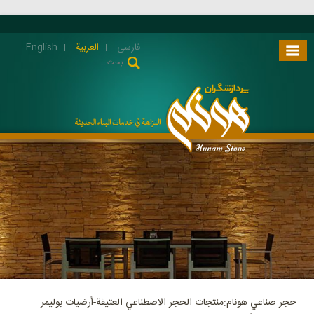
فارسی
العربية
English
حجر صناعي هونام:منتجات الحجر الاصطناعي العتيقة-أرضيات بوليمر