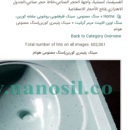
الفسيفساء أسمنتية، واجهة الحجر الصناعي،خلاط حجر صناعي،الجدول
الاهتزازي إنتاج الأحجار الاصطناعية
Home
»
سنگ مصنوعی: سینک ظرفشویی-روشویی مشابه کورین،
سنگ اوپن-کابینت مرمر گرانیت
» سینک پلیمری کورین|سنگ مصنوعی
هونام
Back to Category Overview
Total number of hits on all images: 602,061
سینک پلیمری کورین|سنگ مصنوعی هونام