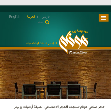
فارسی
العربية
English
حجر صناعي هونام:منتجات الحجر الاصطناعي العتيقة-أرضيات بوليمر