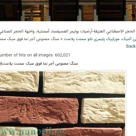
حجر الاصطناعي العتيقة-أرضيات بوليمر الفسيفساء أسمنتية، واجهة الحجر الصناعي
آنتیک، موزاییک پلیمری نانو سمنت پلاست
» سنگ مصنوعی آجر نما فوق سبک سمنت
Back
umber of hits on all images: 602,021
سنگ مصنوعی آجر نما فوق سبک سمنت پلاست|ف