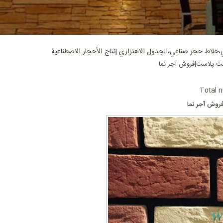
،خلاط حجر صناعي،الجدول الاهتزازي إنتاج الأحجار الاصطناعية
 پلاست|فروش آجر نما
Total n
روش آجر نما