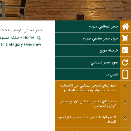
حجر الصناعي هونام
حجر صناعي هونام:منتجات ال
Home
»
سنگ مصنوعی 
حول حجر صناعي هونام
 to Category Overview
خريطة موقع
صور حجر الصناعي
اتصل بنا
خط إنتاج الحجر الصناعي من الأسمنت
بلاست بناء واجهة-فسيفساء البوليمر
خط إنتاج الحجر الصناعي كورين؛ حجر
كوارتز الصناعي
لاصق البلاط-لاصق البناء|خط إنتاج لاصق
البلاط