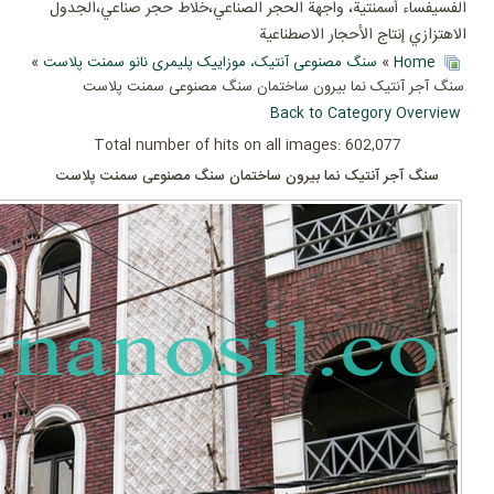
الفسيفساء أسمنتية، واجهة الحجر الصناعي،خلاط حجر صناعي،الجدول
الاهتزازي إنتاج الأحجار الاصطناعية
Home
»
سنگ مصنوعی آنتیک، موزاییک پلیمری نانو سمنت پلاست
»
سنگ آجر آنتیک نما بیرون ساختمان سنگ مصنوعی سمنت پلاست
Back to Category Overview
Total number of hits on all images: 602,077
سنگ آجر آنتیک نما بیرون ساختمان سنگ مصنوعی سمنت پلاست