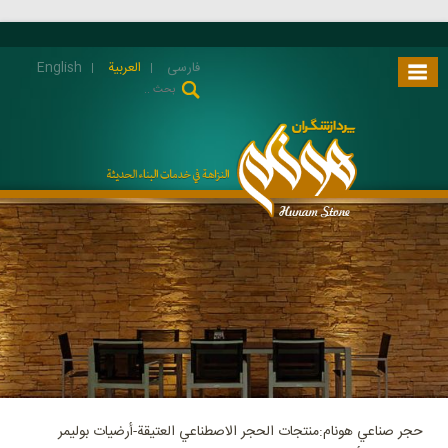
فارسی
العربية
English
حجر صناعي هونام:منتجات الحجر الاصطناعي العتيقة-أرضيات بوليمر