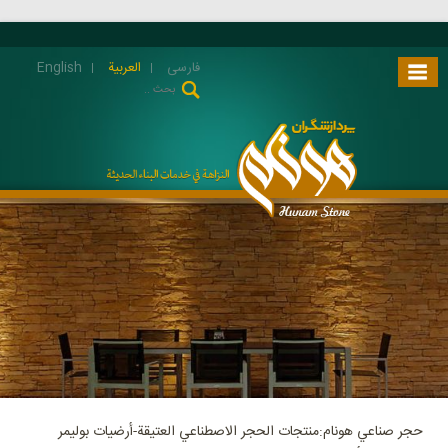
فارسی
العربية
English
حجر صناعي هونام:منتجات الحجر الاصطناعي العتيقة-أرضيات بوليمر